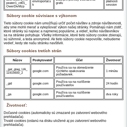
enviroportal.s
platnosti
peater1_ctl01_
grafu
k
session
OwerDivMzp
Súbory cookie súvisiace s výkonom
Tieto súbory cookie nám umožňujú určiť počet návštev a zdroje návštevnosti,
aby sme mohli merať a vylepšovať výkon našej stránky. Pomáhajú nám zistiť,
ktoré stránky sú najviac a najmenej populárne, a vidieť, koľko návštevníkov
sa na stránke pohybuje. Všetky informácie, ktoré tieto súbory cookie zbierajú,
sú súhrnné, a teda anonymné. Ak tieto súbory cookie nepovolíte, nebudeme
vedieť, kedy ste našu stránku navštívili.
Súbory cookies tretích strán
Názov
Poskytovateľ
Účel
Životnosť
Používa sa na obmedzenie
_gat_gtag_UA_
google.com
rýchleho opakovania
1 minúta
11915600_2
požiadaviek.
Používa sa na rozlíšenie
_gid
google.com
24 hodín
používateľov
Používa sa na rozlíšenie
_ga
google.com
dva roky
používateľov.
Životnosť:
Dočasné cookies (automaticky sú zmazané po zatvorení webového
prehliadača).
Trvalé cookies (ostanú na disku uložené aj po zatvorení webového
prehliadača).