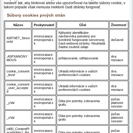
nastaviť tak, aby blokoval alebo vás upozorňoval na takéto súbory cookie, v
takom prípade však nemusia niektoré časti stránky fungovať.
Súbory cookies prvých strán
Názov
Poskytovateľ
Účel
Životnosť
Náhodný identifikátor
envirozataze.
návštevníka potrebný pre
ASP.NET_Sessi
enviroportal.s
korektné fungovanie serverovej
dočasné
onId
k
časti webovej stránky. Neukladá
žiadne osobné údaje.
envirozataze.
.ASPXANONY
dva
enviroportal.s
prihlasovanie, odhlasovanie
MOUS
mesiace
k
envirozataze.
cookie_consent
Ukladá informácie o vašich
dva
enviroportal.s
_level
preferenciách cookies
mesiace
k
cookie_consent
envirozataze.
Ukladá informácie o vašich
dva
_user_accepte
enviroportal.s
preferenciách cookies
mesiace
d
k
envirozataze.
počas
Dáta pre potreby zobrazenia
_yVal
enviroportal.s
platnosti
grafu
k
session
envirozataze.
počas
Dáta pre potreby zobrazenia
_xVal
enviroportal.s
platnosti
grafu
k
session
ctl00_ContentPl
envirozataze.
počas
aceHolder1_Re
Dáta pre potreby zobrazenia