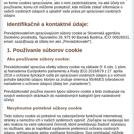
vo forme cookies spracúvame, ako s nimi zaobchádzame, na aké účely ich
používame, komu ich môžeme poskytnúť, kde môžete získať informácie o
vašich osobných údajoch a uplatniť vaše práva pri spracúvaní osobných
údajov.
Identifikačné a kontaktné údaje:
Prevádzkovateľom spracúvajúcim súbory cookie je Slovenská agentúra
životného prostredia, Tajovského 28, 975 90 Banská Bystrica, IČO: 00626031,
email: sazp@sazp.sk (ďalej len ako „Prevádzkovateľ“).
1. Používanie súborov cookie
Ako používame súbory cookie:
Prevádzkovateľ spracúva všetky súbory cookie na základe čl. 6 ods. 1 písm.
a) Nariadenia Európskeho parlamentu a Rady (EÚ) 2016/679 z 27. apríla
2016 o ochrane fyzických osôb pri spracúvaní osobných údajov a o voľnom
pohybe takýchto údajov, ktorým sa zrušuje smernica 95/46/ES (všeobecné
nariadenie o ochrane údajov) (ďalej len „nariadenie“).
Prevádzkovateľ používa viacero typov súborov cookie a tieto zoskupuje na
svojich webových stránkach do nasledovných kategórií (pre nasledovné
účely):
Nevyhnutne potrebné súbory cookie
Tieto súbory cookie sú potrebné na zabezpečenie funkčnosti internetovej
stránky a nemožno ich v našich systémoch vypnúť. Zvyčajne sa nastavujú len
ako reakcia na vami vykonané činnosti, ktoré predstavujú žiadosť súvisiacu
so službami, ako je napríklad nastavenie preferencií ochrany osobných
údajov, prihlasovanie alebo vypĺňanie formulárov. Svoj prehliadač môžete