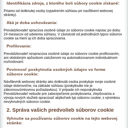
Identifikácia zdroja, z ktorého boli súbory cookie získané:
Priamo od dotknutej osoby (vyjadrením súhlasu pri navštívení webovej
stránky).
Aká je doba uchovávania:
Prevádzkovateľ spracúva osobné údaje zo súborov cookie najviac po dobu
24 mesiacov od udelenia súhlasu. V závislosti od jednotlivých typov súborov
cookie sa mení aj ich doba spracúvania.
Profilovanie:
Prevádzkovateľ nespracúva osobné údaje zo súborov cookie profilovaním,
ani obdobným spôsobom založenom na automatizovanom individuálnom
rozhodovaní.
Povinnosť poskytnutia osobných údajov vo forme
súborov cookie:
Návštevník webovej stránky ako dotknutá osoba poskytuje svoje osobné
údaje dobrovoľne, na základe súhlasu (poskytnutie nie je
zákonnou/zmluvnou požiadavkou). V prípade ich neposkytnutia
Prevádzkovateľ nebude pre zabezpečenie poskytovania, zlepšovania a
vývoja nových služieb spracúvať akýkoľvek typ súborov cookie, s výnimkou
nevyhnutných súborov cookie.
2. Správa vašich predvolieb súborov cookie
Vyhnutie sa používaniu súborov cookie na tejto webovej
stránke: