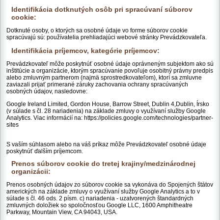
Identifikácia dotknutých osôb pri spracúvaní súborov
cookie:
Dotknuté osoby, o ktorých sa osobné údaje vo forme súborov cookie
spracúvajú sú: používatelia prehliadajúci webové stránky Prevádzkovateľa.
Identifikácia príjemcov, kategórie príjemcov:
Prevádzkovateľ môže poskytnúť osobné údaje oprávneným subjektom ako sú
inštitúcie a organizácie, ktorým spracúvanie povoľuje osobitný právny predpis
alebo zmluvným partnerom (najmä sprostredkovateľom), ktorí sa zmluvne
zaviazali prijať primerané záruky zachovania ochrany spracúvaných
osobných údajov, nasledovne:
Google Ireland Limited, Gordon House, Barrow Street, Dublin 4,Dublin, Írsko
(v súlade s čl. 28 nariadenia) na základe zmluvy o využívaní služby Google
Analytics. Viac informácií na: https://policies.google.com/technologies/partner-
sites
S vaším súhlasom alebo na váš príkaz môže Prevádzkovateľ osobné údaje
poskytnúť ďalším príjemcom.
Prenos súborov cookie do tretej krajiny/medzinárodnej
organizácii:
Prenos osobných údajov zo súborov cookie sa vykonáva do Spojených štátov
amerických na základe zmluvy o využívaní služby Google Analytics a to v
súlade s čl. 46 ods. 2 písm. c) nariadenia - uzatvorených štandardných
zmluvných doložiek so spoločnosťou Google LLC, 1600 Amphitheatre
Parkway, Mountain View, CA 94043, USA.