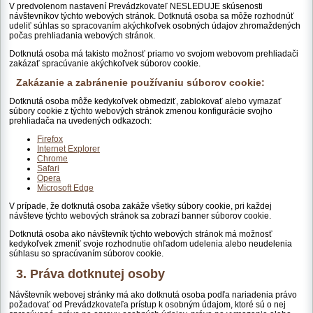
V predvolenom nastavení Prevádzkovateľ NESLEDUJE skúsenosti
návštevníkov týchto webových stránok. Dotknutá osoba sa môže rozhodnúť
udeliť súhlas so spracovaním akýchkoľvek osobných údajov zhromaždených
počas prehliadania webových stránok.
Dotknutá osoba má takisto možnosť priamo vo svojom webovom prehliadači
zakázať spracúvanie akýchkoľvek súborov cookie.
Zakázanie a zabránenie používaniu súborov cookie:
Dotknutá osoba môže kedykoľvek obmedziť, zablokovať alebo vymazať
súbory cookie z týchto webových stránok zmenou konfigurácie svojho
prehliadača na uvedených odkazoch:
Firefox
Internet Explorer
Chrome
Safari
Opera
Microsoft Edge
V prípade, že dotknutá osoba zakáže všetky súbory cookie, pri každej
návšteve týchto webových stránok sa zobrazí banner súborov cookie.
Dotknutá osoba ako návštevník týchto webových stránok má možnosť
kedykoľvek zmeniť svoje rozhodnutie ohľadom udelenia alebo neudelenia
súhlasu so spracúvaním súborov cookie.
3. Práva dotknutej osoby
Návštevník webovej stránky má ako dotknutá osoba podľa nariadenia právo
požadovať od Prevádzkovateľa prístup k osobným údajom, ktoré sú o nej