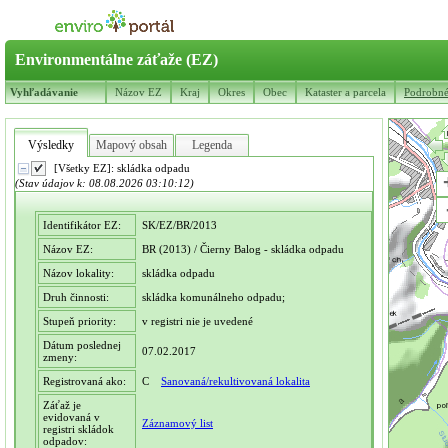
Environmentálne záťaže (EZ)
Vyhľadávanie
Názov EZ
Kraj
Okres
Obec
Kataster a parcela
Podrobné 
Výsledky
Mapový obsah
Legenda
[Všetky EZ]: skládka odpadu
(Stav údajov k: 08.08.2026 03:10:12)
Identifikátor EZ:
SK/EZ/BR/2013
Názov EZ:
BR (2013) / Čierny Balog - skládka odpadu
Názov lokality:
skládka odpadu
Druh činnosti:
skládka komunálneho odpadu;
Stupeň priority:
v registri nie je uvedené
Dátum poslednej
07.02.2017
zmeny:
Registrovaná ako:
C
Sanovaná/rekultivovaná lokalita
Záťaž je
evidovaná v
Záznamový list
registri skládok
odpadov: