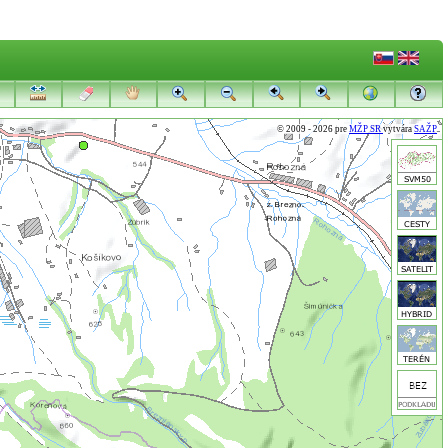
© 2009 - 2026 pre
MŽP SR
vytvára
SAŽP