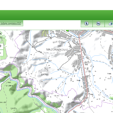
údaje registra EZ
+
-