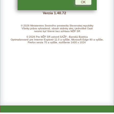
Verzia 1.40.72
© 2026 Ministerstvo životného prostredia Slovenskej republiky
Všetky práva vyhradené, obsah stránky ako i jednotlivé časti
nesmú byť šírené bez súhlasu MŽP SR
© 2026 Pre MŽP SR vytvoril SAŽP - Banská Bystrica
Optimalizované pre Interner Explorer 11.0 a vyššie, Microsoft Edge 80 a vyššie,
Firefox verzia 70 a vyššie, rozlíšenie 1400 x 1024