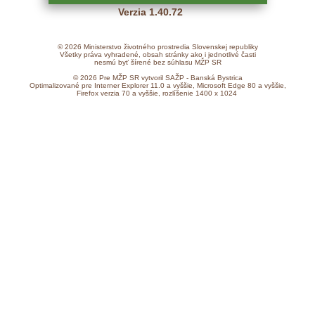
Verzia 1.40.72
© 2026 Ministerstvo životného prostredia Slovenskej republiky
Všetky práva vyhradené, obsah stránky ako i jednotlivé časti
nesmú byť šírené bez súhlasu MŽP SR
© 2026 Pre MŽP SR vytvoril SAŽP - Banská Bystrica
Optimalizované pre Interner Explorer 11.0 a vyššie, Microsoft Edge 80 a vyššie,
Firefox verzia 70 a vyššie, rozlíšenie 1400 x 1024